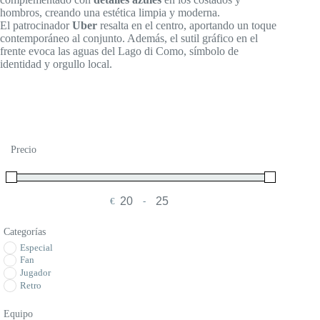
hombros, creando una estética limpia y moderna.
El patrocinador
Uber
resalta en el centro, aportando un toque
contemporáneo al conjunto. Además, el sutil gráfico en el
frente evoca las aguas del Lago di Como, símbolo de
identidad y orgullo local.
Precio
€
-
Minimum Price
Maximum Price
Categorías
Especial
Fan
Jugador
Retro
Equipo