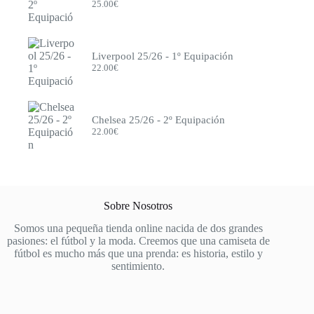
25.00
€
Liverpool
Mallorca
Manchester City
Manchester United
Liverpool 25/26 - 1º Equipación
México
22.00
€
Milán
Mónaco
Monterrey
Napoli
Chelsea 25/26 - 2º Equipación
Newcastle
22.00
€
Nottingham Forest
Olympique de Marsella
Olympique Lyon
Osasuna
Oviedo
Países Bajos
Sobre Nosotros
Paris FC
Porto
Somos una pequeña tienda online nacida de dos grandes
Portugal
pasiones: el fútbol y la moda. Creemos que una camiseta de
PSG
fútbol es mucho más que una prenda: es historia, estilo y
Pumas
sentimiento.
Rayo Vallecano
Real Madrid
Real Sociedad