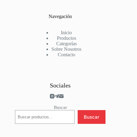
River Plate
Roma
Salzburg
Navegación
Schalke 04
Sevilla
Sporting Portugal
Inicio
Stade Rennais
Productos
Suiza
Categorías
Sunderland
Sobre Nosotros
Tottenham
Contacto
Valencia
Villarreal
Werder Bremen
West Ham
Wolves
Sociales
Buscar
Buscar