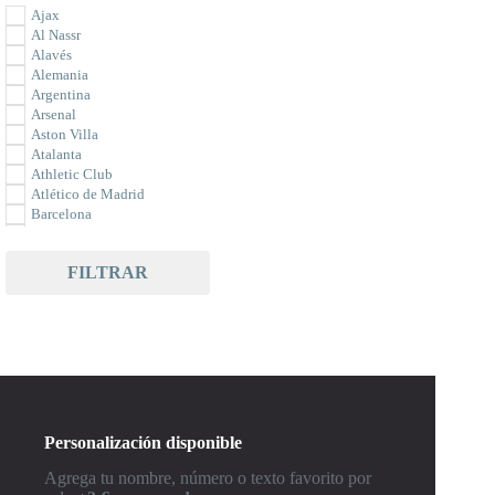
Ajax
Al Nassr
Alavés
Alemania
Argentina
Arsenal
Aston Villa
Atalanta
Athletic Club
Atlético de Madrid
Barcelona
Bayer Leverkusen
Bayern Munich
FILTRAR
Benfica
Betis
Borussia Dortmund
Bournemouth
Braga
Brasil
Brighton
Celta de Vigo
Celtic
Personalización disponible
Chelsea
Club América
Agrega tu nombre, número o texto favorito por
Colombia