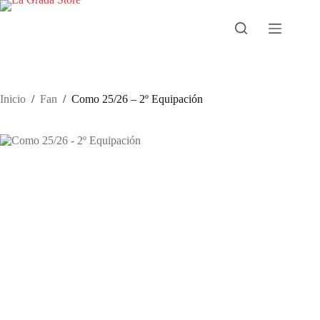
Saltar
al
contenido
Inicio
/
Fan
/
Como 25/26 – 2º Equipación