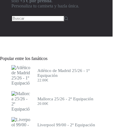
solo
+3 € por prenda
.
Como
Personaliza tu camiseta y hazla única.
Corinthians
Cruz Azul
Crystal Palace
Deportivo de la Coruña
Eintracht Frankfurt
Elche
España
Espanyol
Everton
Francia
Popular entre los fanáticos
Fulham
Genoa
Atlético de Madrid 25/26 - 1º
Getafe
Equipación
Girona
22.00
€
Hamburgo
Inglaterra
Inter de Milán
Inter Miami
Mallorca 25/26 - 2º Equipación
Italia
20.00
€
Japón
Juventus
Leeds
Levante
Liverpool 99/00 - 2º Equipación
Lille