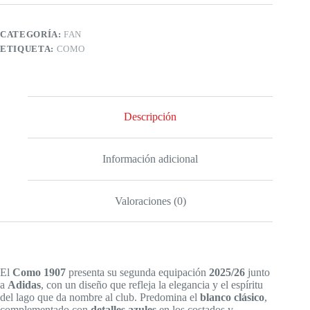
CATEGORÍA:
FAN
ETIQUETA:
COMO
Descripción
Información adicional
Valoraciones (0)
El
Como 1907
presenta su segunda equipación
2025/26
junto
a
Adidas
, con un diseño que refleja la elegancia y el espíritu
del lago que da nombre al club. Predomina el
blanco clásico
,
complementado con
detalles azules
en los costados y