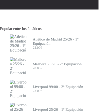
Eintracht Frankfurt
Elche
España
Espanyol
Everton
Francia
Popular entre los fanáticos
Fulham
Genoa
Atlético de Madrid 25/26 - 1º
Getafe
Equipación
Girona
22.00
€
Hamburgo
Inglaterra
Inter de Milán
Inter Miami
Mallorca 25/26 - 2º Equipación
Italia
20.00
€
Japón
Juventus
Leeds
Levante
Liverpool 99/00 - 2º Equipación
Lille
25.00
€
Liverpool
Mallorca
Manchester City
Manchester United
Liverpool 25/26 - 1º Equipación
México