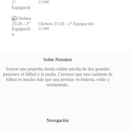
22.00
€
Milán
Mónaco
Monterrey
Napoli
Chelsea 25/26 - 2º Equipación
Newcastle
22.00
€
Nottingham Forest
Olympique de Marsella
Olympique Lyon
Osasuna
Oviedo
Países Bajos
Sobre Nosotros
Paris FC
Porto
Somos una pequeña tienda online nacida de dos grandes
Portugal
pasiones: el fútbol y la moda. Creemos que una camiseta de
PSG
fútbol es mucho más que una prenda: es historia, estilo y
Pumas
sentimiento.
Rayo Vallecano
Real Madrid
Real Sociedad
River Plate
Roma
Salzburg
Navegación
Schalke 04
Sevilla