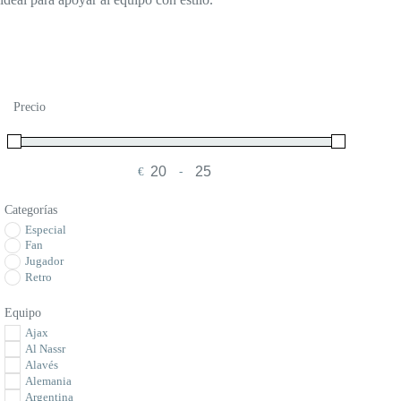
Precio
€
-
Minimum Price
Maximum Price
Categorías
Especial
Fan
Jugador
Retro
Equipo
Ajax
Al Nassr
Alavés
Alemania
Argentina