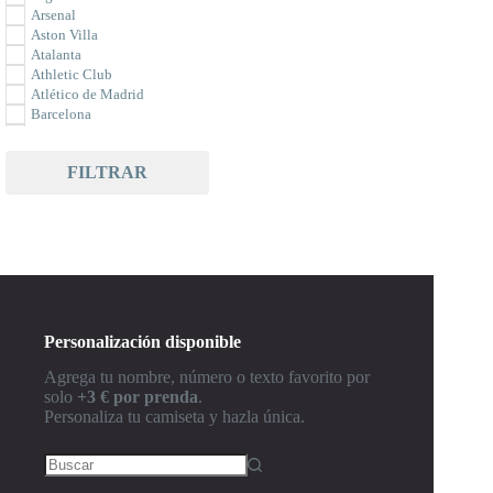
Arsenal
Aston Villa
Atalanta
Athletic Club
Atlético de Madrid
Barcelona
Bayer Leverkusen
Bayern Munich
FILTRAR
Benfica
Betis
Borussia Dortmund
Bournemouth
Braga
Brasil
Brighton
Celta de Vigo
Celtic
Personalización disponible
Chelsea
Club América
Agrega tu nombre, número o texto favorito por
Colombia
solo
+3 € por prenda
.
Como
Personaliza tu camiseta y hazla única.
Corinthians
Cruz Azul
Crystal Palace
Deportivo de la Coruña