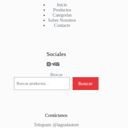
Sporting Portugal
Inicio
Stade Rennais
Productos
Suiza
Categorías
Sunderland
Sobre Nosotros
Tottenham
Contacto
Valencia
Villarreal
Werder Bremen
West Ham
Wolves
Sociales
Buscar
Buscar
Contáctanos
Telegram: @
lagradastore