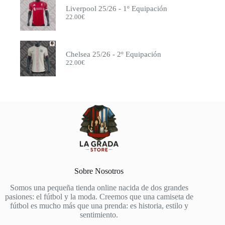
Manchester United
Liverpool 25/26 - 1º Equipación
México
22.00
€
Milán
Mónaco
Monterrey
Napoli
Chelsea 25/26 - 2º Equipación
Newcastle
22.00
€
Nottingham Forest
Olympique de Marsella
Olympique Lyon
Osasuna
Oviedo
Países Bajos
Paris FC
Porto
Portugal
PSG
Pumas
Rayo Vallecano
Sobre Nosotros
Real Madrid
Real Sociedad
Somos una pequeña tienda online nacida de dos grandes
River Plate
pasiones: el fútbol y la moda. Creemos que una camiseta de
Roma
fútbol es mucho más que una prenda: es historia, estilo y
Salzburg
sentimiento.
Schalke 04