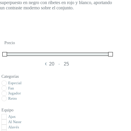
superpuesto en negro con ribetes en rojo y blanco, aportando
un contraste moderno sobre el conjunto.
Precio
€
-
Minimum Price
Maximum Price
Categorías
Especial
Fan
Jugador
Retro
Equipo
Ajax
Al Nassr
Alavés