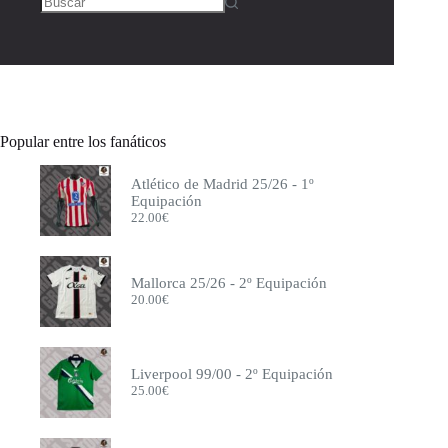
Crystal Palace
Deportivo de la Coruña
Eintracht Frankfurt
Elche
España
Espanyol
Everton
Francia
Popular entre los fanáticos
Fulham
Genoa
Atlético de Madrid 25/26 - 1º
Getafe
Equipación
Girona
22.00
€
Hamburgo
Inglaterra
Inter de Milán
Inter Miami
Mallorca 25/26 - 2º Equipación
Italia
20.00
€
Japón
Juventus
Leeds
Levante
Liverpool 99/00 - 2º Equipación
Lille
25.00
€
Liverpool
Mallorca
Manchester City