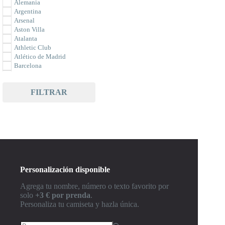
Alemania
Argentina
Arsenal
Aston Villa
Atalanta
Athletic Club
Atlético de Madrid
Barcelona
Bayer Leverkusen
Bayern Munich
FILTRAR
Benfica
Betis
Borussia Dortmund
Bournemouth
Braga
Brasil
Brighton
Celta de Vigo
Celtic
Personalización disponible
Chelsea
Club América
Agrega tu nombre, número o texto favorito por
Colombia
solo
+3 € por prenda
.
Como
Personaliza tu camiseta y hazla única.
Corinthians
Cruz Azul