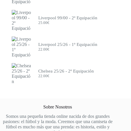
Juventus
Leeds
Levante
Liverpool 99/00 - 2º Equipación
Lille
25.00
€
Liverpool
Mallorca
Manchester City
Manchester United
Liverpool 25/26 - 1º Equipación
México
22.00
€
Milán
Mónaco
Monterrey
Napoli
Chelsea 25/26 - 2º Equipación
Newcastle
22.00
€
Nottingham Forest
Olympique de Marsella
Olympique Lyon
Osasuna
Oviedo
Países Bajos
Sobre Nosotros
Paris FC
Porto
Somos una pequeña tienda online nacida de dos grandes
Portugal
pasiones: el fútbol y la moda. Creemos que una camiseta de
PSG
fútbol es mucho más que una prenda: es historia, estilo y