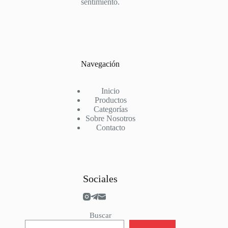
Pumas
sentimiento.
Rayo Vallecano
Real Madrid
Real Sociedad
River Plate
Roma
Salzburg
Navegación
Schalke 04
Sevilla
Sporting Portugal
Inicio
Stade Rennais
Productos
Suiza
Categorías
Sunderland
Sobre Nosotros
Tottenham
Contacto
Valencia
Villarreal
Werder Bremen
West Ham
Wolves
Sociales
Buscar