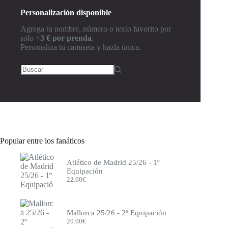
Celtic
Personalización disponible
Chelsea
Club América
Agrega tu nombre, número o texto favorito por
Colombia
solo
+3 € por prenda
.
Como
Personaliza tu camiseta y hazla única.
Corinthians
Cruz Azul
Crystal Palace
Deportivo de la Coruña
Eintracht Frankfurt
Elche
España
Espanyol
Everton
Francia
Popular entre los fanáticos
Fulham
Genoa
Atlético de Madrid 25/26 - 1º
Getafe
Equipación
Girona
22.00
€
Hamburgo
Inglaterra
Inter de Milán
Inter Miami
Mallorca 25/26 - 2º Equipación
Italia
20.00
€
Japón