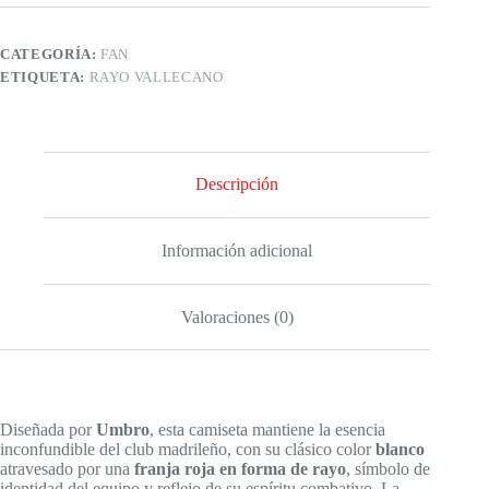
CATEGORÍA:
FAN
ETIQUETA:
RAYO VALLECANO
Descripción
Información adicional
Valoraciones (0)
Diseñada por
Umbro
, esta camiseta mantiene la esencia
inconfundible del club madrileño, con su clásico color
blanco
atravesado por una
franja roja en forma de rayo
, símbolo de
identidad del equipo y reflejo de su espíritu combativo. La