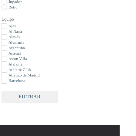
Jugador
Retro
Equipo
Ajax
Al Nassr
Alavés
Alemania
Argentina
Arsenal
Aston Villa
Atalanta
Athletic Club
Atlético de Madrid
Barcelona
Bayer Leverkusen
Bayern Munich
FILTRAR
Benfica
Betis
Borussia Dortmund
Bournemouth
Braga
Brasil
Brighton
Celta de Vigo