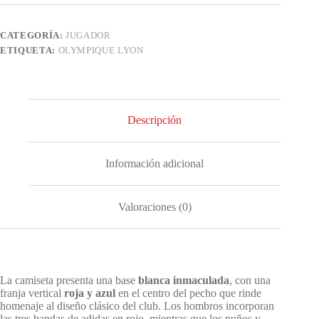
CATEGORÍA:
JUGADOR
ETIQUETA:
OLYMPIQUE LYON
Descripción
Información adicional
Valoraciones (0)
La camiseta presenta una base
blanca inmaculada
, con una
franja vertical
roja y azul
en el centro del pecho que rinde
homenaje al diseño clásico del club. Los hombros incorporan
las tres bandas de adidas en rojo, mientras que los puños y