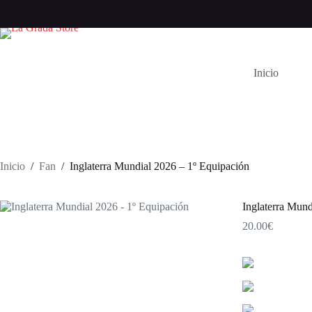
Saltar
al
contenido
Inicio
Inicio
/
Fan
/
Inglaterra Mundial 2026 – 1º Equipación
Inglaterra Mund
20.00
€