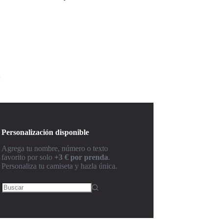
r
Personalización disponible
Agrega tu nombre, número o texto
favorito por solo
+3 € por prenda
.
Personaliza tu camiseta y hazla única.