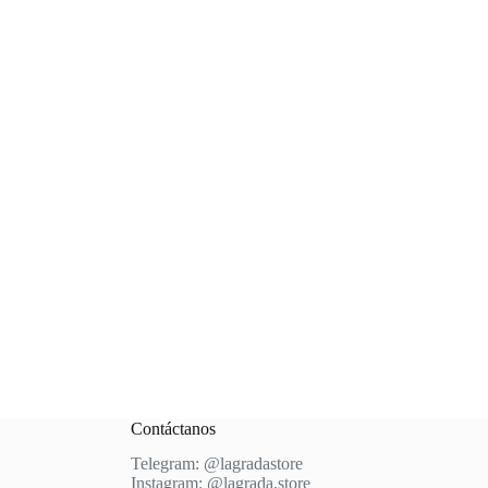
Contáctanos
Telegram: @
lagradastore
Instagram: @
lagrada.store