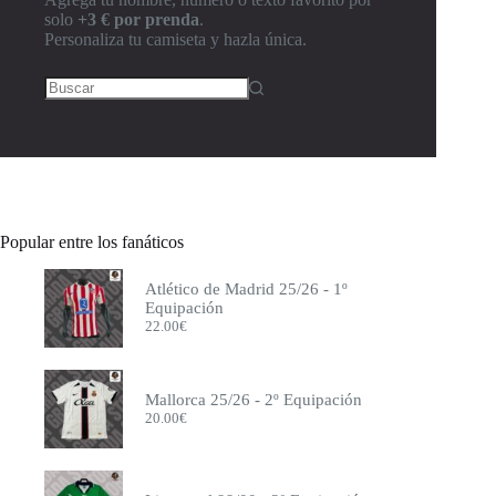
solo
+3 € por prenda
.
Personaliza tu camiseta y hazla única.
Popular entre los fanáticos
Atlético de Madrid 25/26 - 1º
Equipación
22.00
€
Mallorca 25/26 - 2º Equipación
20.00
€