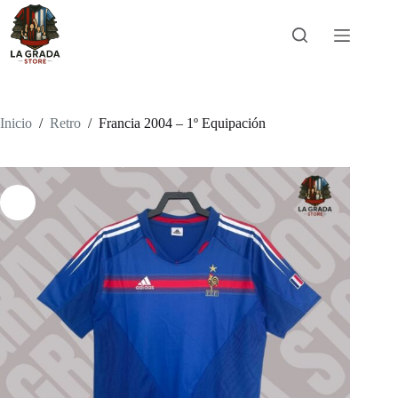
Saltar
al
contenido
Inicio
/
Retro
/
Francia 2004 – 1º Equipación