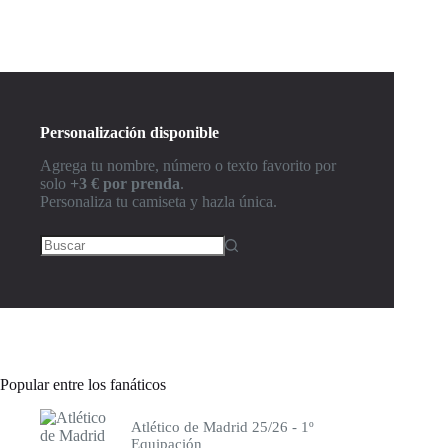
Borussia Dortmund
Bournemouth
Braga
Brasil
Brighton
Celta de Vigo
Celtic
Personalización disponible
Chelsea
Club América
Agrega tu nombre, número o texto favorito por
Colombia
solo
+3 € por prenda
.
Como
Personaliza tu camiseta y hazla única.
Corinthians
Cruz Azul
Crystal Palace
Deportivo de la Coruña
Eintracht Frankfurt
Elche
España
Espanyol
Everton
Francia
Popular entre los fanáticos
Fulham
Genoa
Atlético de Madrid 25/26 - 1º
Getafe
Equipación
Girona