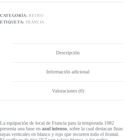
CATEGORÍA:
RETRO
ETIQUETA:
FRANCIA
Descripción
Información adicional
Valoraciones (0)
La equipación de local de Francia para la temporada 1982
presenta una base en
azul intenso
, sobre la cual destacan finas
rayas verticales en blanco y rojo que recorren todo el frontal.
El cuello es de tipo “V” con solapa blanca, y los puños