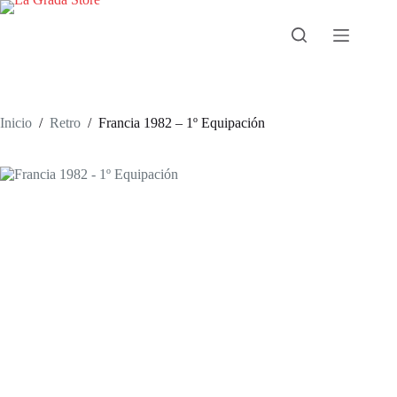
Saltar
al
contenido
Inicio
/
Retro
/
Francia 1982 – 1º Equipación