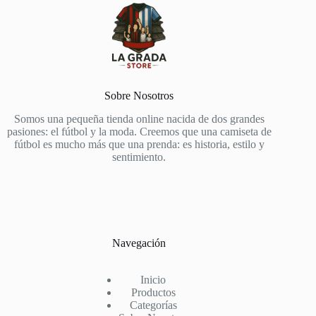
Oviedo
Países Bajos
Paris FC
Porto
Portugal
PSG
Pumas
Rayo Vallecano
Sobre Nosotros
Real Madrid
Real Sociedad
Somos una pequeña tienda online nacida de dos grandes
River Plate
pasiones: el fútbol y la moda. Creemos que una camiseta de
Roma
fútbol es mucho más que una prenda: es historia, estilo y
Salzburg
sentimiento.
Schalke 04
Sevilla
Sporting Portugal
Stade Rennais
Suiza
Sunderland
Navegación
Tottenham
Valencia
Villarreal
Inicio
Werder Bremen
Productos
West Ham
Categorías
Wolves