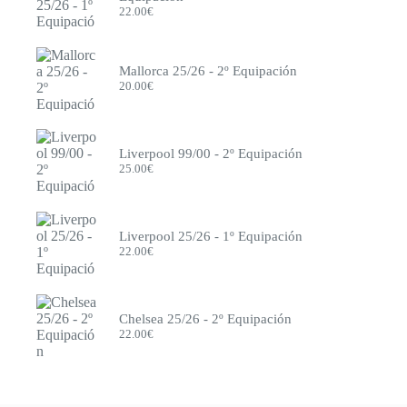
22.00
€
Hamburgo
Inglaterra
Inter de Milán
Inter Miami
Mallorca 25/26 - 2º Equipación
Italia
20.00
€
Japón
Juventus
Leeds
Levante
Liverpool 99/00 - 2º Equipación
Lille
25.00
€
Liverpool
Mallorca
Manchester City
Manchester United
Liverpool 25/26 - 1º Equipación
México
22.00
€
Milán
Mónaco
Monterrey
Napoli
Chelsea 25/26 - 2º Equipación
Newcastle
22.00
€
Nottingham Forest
Olympique de Marsella
Olympique Lyon
Osasuna