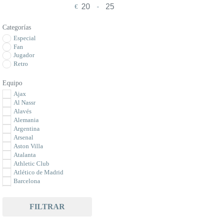
€
-
Minimum Price
Maximum Price
Categorías
Especial
Fan
Jugador
Retro
Equipo
Ajax
Al Nassr
Alavés
Alemania
Argentina
Arsenal
Aston Villa
Atalanta
Athletic Club
Atlético de Madrid
Barcelona
Bayer Leverkusen
Bayern Munich
FILTRAR
Benfica
Betis