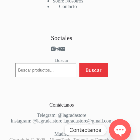
Sobre Nosotros
Contacto
Sociales
Buscar
Buscar
Contáctanos
Telegram: @
lagradastore
Instagram: @
lagrada.store
lagradastore@gmail.com
Contactanos
Madrid
Copyright © 2025 -
ViperTech
. Todos Los Derechos