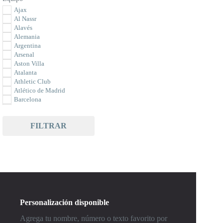
Ajax
Al Nassr
Alavés
Alemania
Argentina
Arsenal
Aston Villa
Atalanta
Athletic Club
Atlético de Madrid
Barcelona
Bayer Leverkusen
Bayern Munich
FILTRAR
Benfica
Betis
Borussia Dortmund
Bournemouth
Braga
Brasil
Brighton
Celta de Vigo
Celtic
Personalización disponible
Chelsea
Club América
Agrega tu nombre, número o texto favorito por