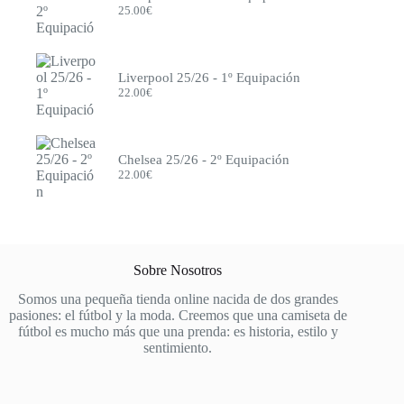
Lille
25.00
€
Liverpool
Mallorca
Manchester City
Manchester United
Liverpool 25/26 - 1º Equipación
México
22.00
€
Milán
Mónaco
Monterrey
Napoli
Chelsea 25/26 - 2º Equipación
Newcastle
22.00
€
Nottingham Forest
Olympique de Marsella
Olympique Lyon
Osasuna
Oviedo
Países Bajos
Sobre Nosotros
Paris FC
Porto
Somos una pequeña tienda online nacida de dos grandes
Portugal
pasiones: el fútbol y la moda. Creemos que una camiseta de
PSG
fútbol es mucho más que una prenda: es historia, estilo y
Pumas
sentimiento.
Rayo Vallecano
Real Madrid
Real Sociedad