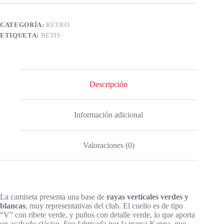
CATEGORÍA:
RETRO
ETIQUETA:
BETIS
Descripción
Información adicional
Valoraciones (0)
La camiseta presenta una base de
rayas verticales verdes y
blancas
, muy representativas del club. El cuello es de tipo
“V” con ribete verde, y puños con detalle verde, lo que aporta
un acabado clásico. Fue fabricada por la marca Kappa, que