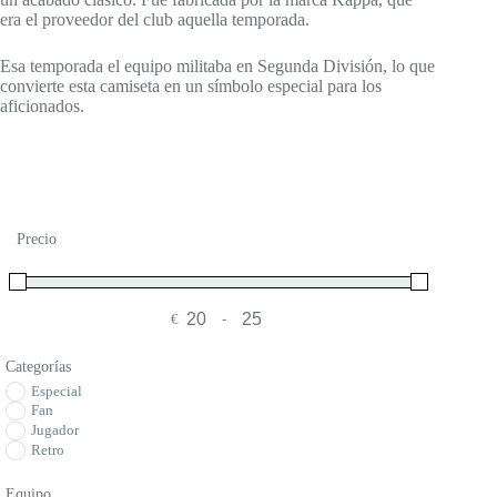
era el proveedor del club aquella temporada.
Esa temporada el equipo militaba en Segunda División, lo que
convierte esta camiseta en un símbolo especial para los
aficionados.
Precio
€
-
Minimum Price
Maximum Price
Categorías
Especial
Fan
Jugador
Retro
Equipo