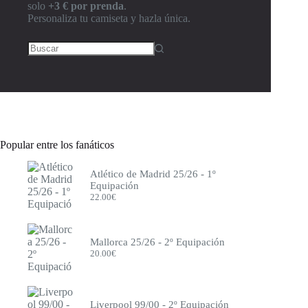
Colombia
solo
+3 € por prenda
.
Como
Personaliza tu camiseta y hazla única.
Corinthians
Cruz Azul
Crystal Palace
Deportivo de la Coruña
Eintracht Frankfurt
Elche
España
Espanyol
Everton
Francia
Popular entre los fanáticos
Fulham
Genoa
Atlético de Madrid 25/26 - 1º
Getafe
Equipación
Girona
22.00
€
Hamburgo
Inglaterra
Inter de Milán
Inter Miami
Mallorca 25/26 - 2º Equipación
Italia
20.00
€
Japón
Juventus
Leeds
Levante
Liverpool 99/00 - 2º Equipación