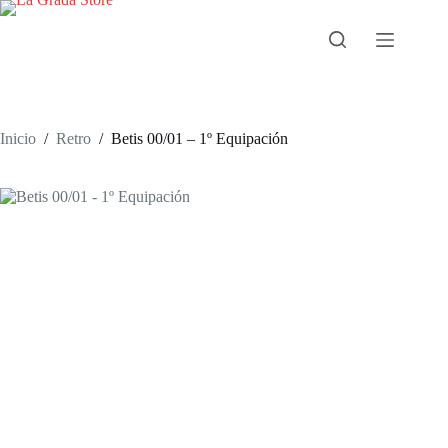
Saltar
al
contenido
Inicio
/
Retro
/
Betis 00/01 – 1º Equipación