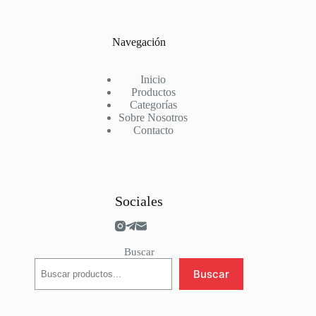
River Plate
Roma
Salzburg
Navegación
Schalke 04
Sevilla
Sporting Portugal
Inicio
Stade Rennais
Productos
Suiza
Categorías
Sunderland
Sobre Nosotros
Tottenham
Contacto
Valencia
Villarreal
Werder Bremen
West Ham
Wolves
Sociales
Buscar
Buscar