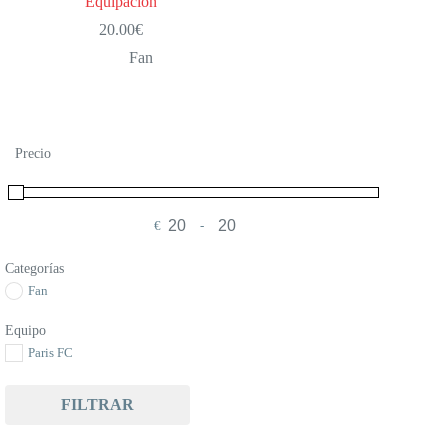
Equipación
20.00
€
Fan
Precio
€
-
Minimum Price
Maximum Price
Categorías
Fan
Equipo
Paris FC
FILTRAR