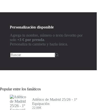
Personalización disponible
Agrega tu nombre, número o texto favorito por
solo
+3 € por prenda
.
Personaliza tu camiseta y hazla única.
Popular entre los fanáticos
Atlético de Madrid 25/26 - 1º
Equipación
22.00
€