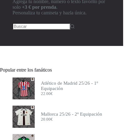
Agrega tu nombre, número o texto favorito por
solo
+3 € por prenda
.
Personaliza tu camiseta y hazla única.
Popular entre los fanáticos
Atlético de Madrid 25/26 - 1º
Equipación
22.00
€
Mallorca 25/26 - 2º Equipación
20.00
€