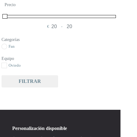
Precio
€
-
Minimum Price
Maximum Price
Categorías
Fan
Equipo
Oviedo
FILTRAR
Personalización disponible