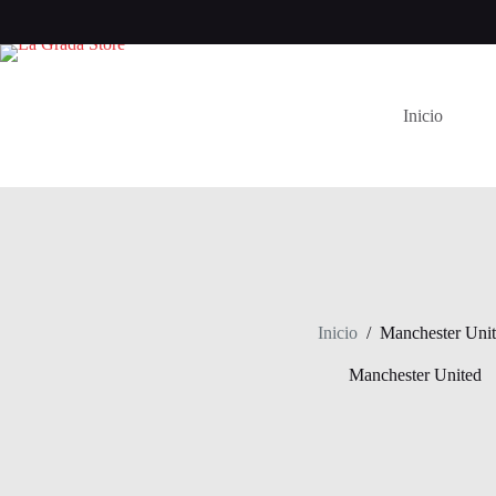
Saltar
al
contenido
Inicio
Inicio
/
Manchester Uni
Manchester United