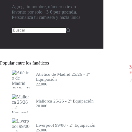
Agrega tu nombre, número o texto
favorito por solo
+3 € por prenda
.
Personaliza tu camiseta y hazla única.
Popular entre los fanáticos
M
E
Atlético de Madrid 25/26 - 1º
Equipación
2
22.00
€
Mallorca 25/26 - 2º Equipación
20.00
€
Liverpool 99/00 - 2º Equipación
25.00
€